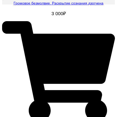
Громовое безмолвие. Раскрытие сознания дзогчена
3 000
₽