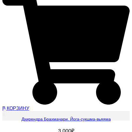
В КОРЗИНУ
Дхирендра Брахмачари. Йога-сукшма-вьяяма
3 000
₽