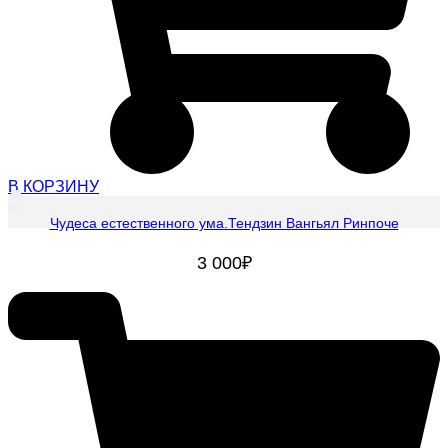
В КОРЗИНУ
Чудеса естественного ума.Тендзин Вангьял Ринпоче
3 000
₽