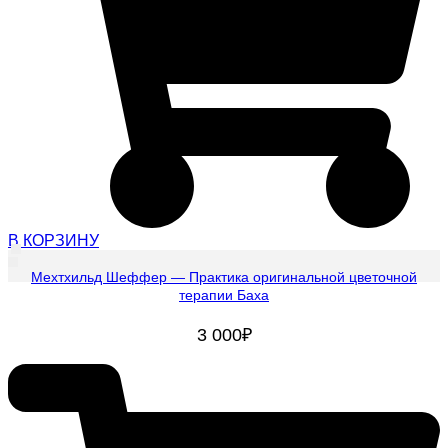
В КОРЗИНУ
Мехтхильд Шеффер — Практика оригинальной цветочной
терапии Баха
3 000
₽