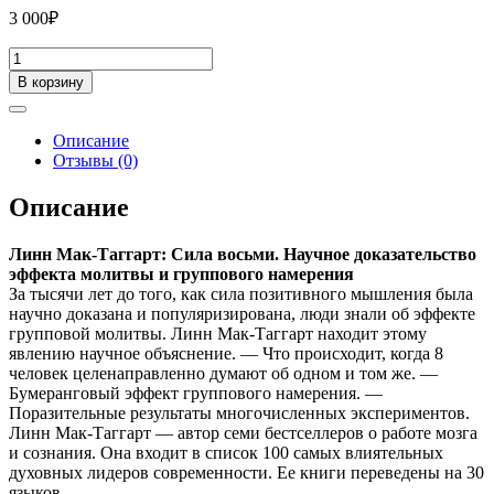
3 000
₽
Количество
товара
В корзину
Линн
Мак-
Таггарт.
Описание
Сила
Отзывы (0)
восьми
Описание
Линн Мак-Таггарт: Сила восьми. Научное доказательство
эффекта молитвы и группового намерения
За тысячи лет до того, как сила позитивного мышления была
научно доказана и популяризирована, люди знали об эффекте
групповой молитвы. Линн Мак-Таггарт находит этому
явлению научное объяснение. — Что происходит, когда 8
человек целенаправленно думают об одном и том же. —
Бумеранговый эффект группового намерения. —
Поразительные результаты многочисленных экспериментов.
Линн Мак-Таггарт — автор семи бестселлеров о работе мозга
и сознания. Она входит в список 100 самых влиятельных
духовных лидеров современности. Ее книги переведены на 30
языков.