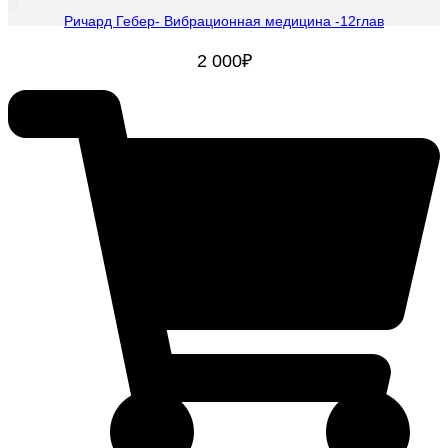
Ричард Гебер- Вибрационная медицина -12глав
2 000
₽