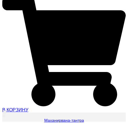
В КОРЗИНУ
Маханирвана-тантра