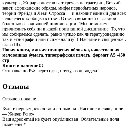
культуры, Жирар сопоставляет греческие трагедии, Ветхий
завет, африканские обряды, мифы первобытных народов,
теории Фрейда и Леви-Стросса — и находит единый для всех
человеческих обществ ответ. Ответ, связанный с главной
болезнью сегодняшней цивилизации. `Мы не можем
причислить себя ни к какой признанной дисциплине. То, что
мы собираемся сделать, равно чуждо как литературоведению,
так и этнографии или психоанализу` (`Насилие и священное`,
глава III).
Новая книга, мягкая глянцевая обложка, качественная
мелованная бумага, типографская печать, формат A5 -450
стр
Книги в наличии!!!
Отправка по РФ через сдэк, почту, озон, яндекс!
Отзывы
Отзывов пока нет.
Будьте первым, кто оставил отзыв на «Насилие и священное
— Жирар Рене»
Ваш адрес email не будет опубликован.
Обязательные поля
помечены
*