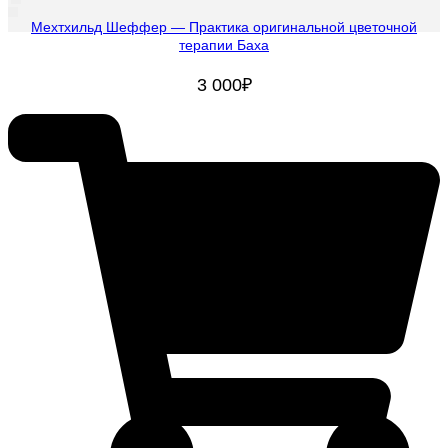
Мехтхильд Шеффер — Практика оригинальной цветочной
терапии Баха
3 000
₽