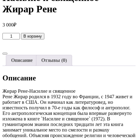
Жирар Рене
3 000
₽
Количество
В корзину
товара
Насилие
и
священное
Описание
Отзывы (0)
-
Жирар
Рене
Описание
Жирар Рене-Насилие и священное
Рене Жирар родился в 1932 году во Франции, с 1947 живет и
работает в США. Он начинал как литературовед, но
известность получил в 70-е годы как философ и антрополог.
Его антропологическая концепция была впервые развернуто
изложена в книге `Насилие и священное` (1972). В
гуманитарном знании последних тридцати лет эта книга
занимает уникальное место по смелости и размаху
обобщений. Объясняя происхождение религии и человеческой