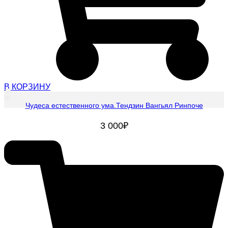
В КОРЗИНУ
Чудеса естественного ума.Тендзин Вангьял Ринпоче
3 000
₽