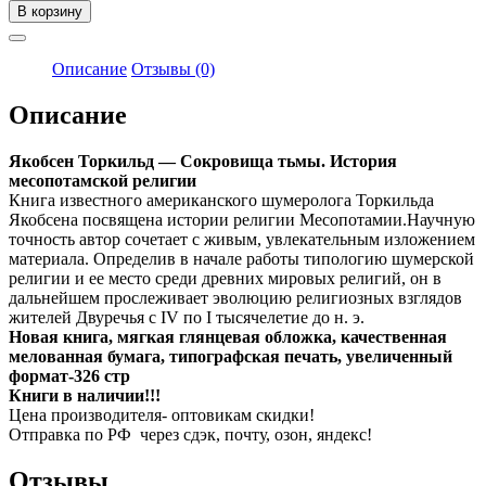
товара
В корзину
Якобсен
Торкильд
-
Описание
Отзывы (0)
Сокровища
тьмы.
Описание
История
месопотамской
Якобсен Торкильд — Сокровища тьмы. История
религии
месопотамской религии
Книга известного американского шумеролога Торкильда
Якобсена посвящена истории религии Месопотамии.Научную
точность автор сочетает с живым, увлекательным изложением
материала. Определив в начале работы типологию шумерской
религии и ее место среди древних мировых религий, он в
дальнейшем прослеживает эволюцию религиозных взглядов
жителей Двуречья с IV по I тысячелетие до н. э.
Новая книга, мягкая глянцевая обложка, качественная
мелованная бумага, типографская печать, увеличенный
формат-326 стр
Книги в наличии!!!
Цена производителя- оптовикам скидки!
Отправка по РФ через сдэк, почту, озон, яндекс!
Отзывы