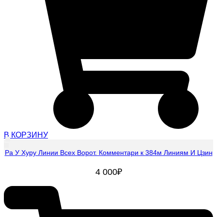
В КОРЗИНУ
Ра У Хуру Линии Всех Ворот. Комментари к 384м Линиям И Цзин
4 000
₽