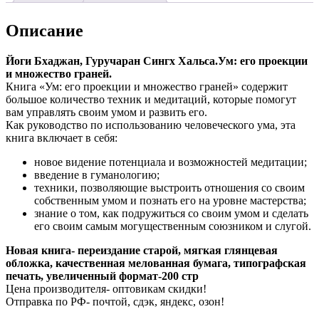
множество
граней.Йоги
Описание
Бхаджан,
Гуручаран
Сингх
Йоги Бхаджан, Гуручаран Сингх Хальса.Ум: его проекции
Хальса
и множество граней.
Книга «Ум: его проекции и множество граней» содержит
большое количество техник и медитаций, которые помогут
вам управлять своим умом и развить его.
Как руководство по использованию человеческого ума, эта
книга включает в себя:
новое видение потенциала и возможностей медитации;
введение в гуманологию;
техники, позволяющие выстроить отношения со своим
собственным умом и познать его на уровне мастерства;
знание о том, как подружиться со своим умом и сделать
его своим самым могущественным союзником и слугой.
Новая книга- переиздание старой, мягкая глянцевая
обложка, качественная мелованная бумага, типографская
печать, увеличенный формат-200 стр
Цена производителя- оптовикам скидки!
Отправка по РФ- почтой, сдэк, яндекс, озон!