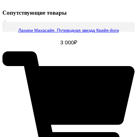
Сопутствующие товары
Лахири Махасайя. Путеводная звезда Крийя-йоги
3 000
₽