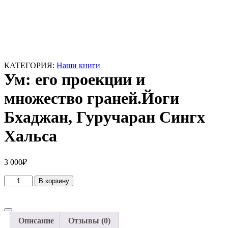
КАТЕГОРИЯ:
Наши книги
Ум: его проекции и
множество граней.Йоги
Бхаджан, Гуручаран Сингх
Хальса
3 000
₽
Количество
В корзину
товара
Ум:
его
проекции
Описание
Отзывы (0)
и