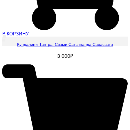
В КОРЗИНУ
Кундалини-Тантра. Свами Сатьянанда Сарасвати
3 000
₽